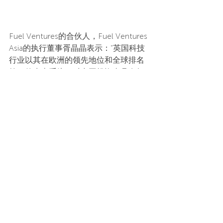
Fuel Ventures的合伙人，Fuel Ventures 
Asia的执行董事胥晶晶表示：“英国科技
行业以其在欧洲的领先地位和全球排名
第三的生态系统，对中国投资者具有极
大的吸引力。英国的技术和创新在全球
范围内以其卓越的质量和持续增长的潜
力而著称。与石景山产业基金的合作，
将为两国企业带来更多的发展机遇。”
石景山区产业基金的代表也表达了他们
的观点：“Fuel Ventures在早期科技投资
领域的专业能力令人印象深刻，我们对
双方未来的合作充满期待。石景山与伦
敦在科技和创新领域拥有巨大的合作空
间。我们期望通过此次合作，进一步促
进两地在科技领域的协作，拓宽双边市